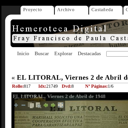
Proyecto
Archivo
Castañeda
Inicio
Buscar
Explorar
Destacadas
«
EL LITORAL, Viernes 2 de Abril 
Rollo:
817
Idx:
21749
Dvd:
8
Nº Páginas:
1/6
EL LITORAL, Viernes 2 de Abril de 1948