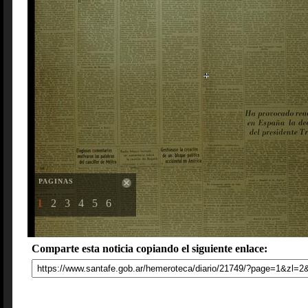
PAGINAS
1
2
3
4
5
6
Comparte esta noticia copiando el siguiente enlace: