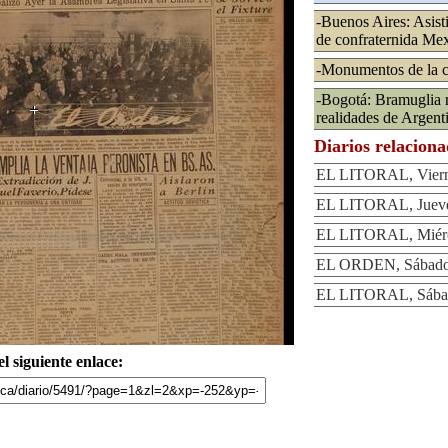
-Buenos Aires: Asist
de confraternida Me
-Monumentos de la c
-Bogotá: Bramuglia r
realidades de Argent
Diarios relacion
EL LITORAL, Vierne
EL LITORAL, Jueves
EL LITORAL, Miérc
EL ORDEN, Sábado 
EL LITORAL, Sábado
l siguiente enlace: