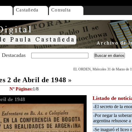
Castañeda
Consulta
Destacadas
EL ORDEN, Miércoles 31 de Marzo de 
 2 de Abril de 1948
»
Nº Páginas:
1/8
Listado de notici
il de 1948
-El secreto de la en
-Por negar la soberan
argentina rehusose a 
-Se inaguró el liceo 