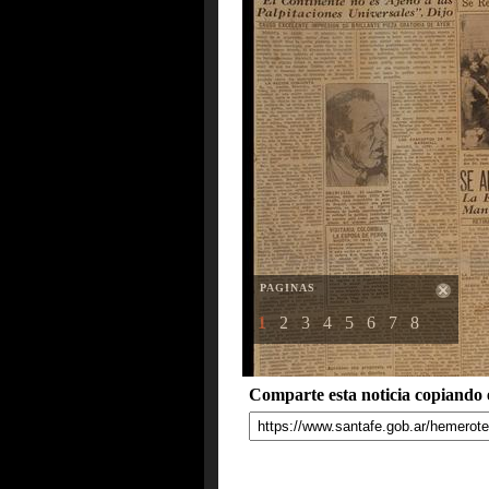
PAGINAS
1
2
3
4
5
6
7
8
Comparte esta noticia copiando e