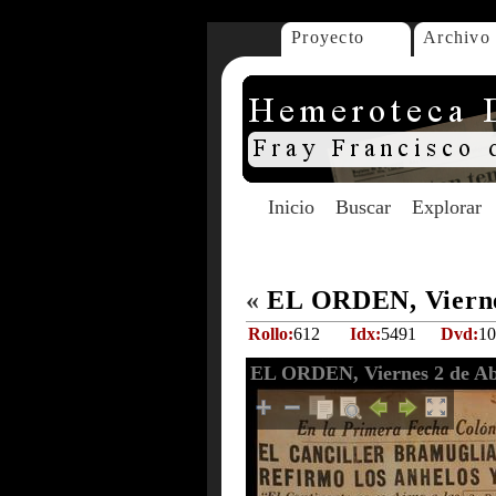
Proyecto
Archivo
Inicio
Buscar
Explorar
«
EL ORDEN, Viernes
Rollo:
612
Idx:
5491
Dvd:
10
EL ORDEN, Viernes 2 de Abr