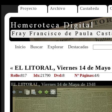
Proyecto
Archivo
Castañeda
Inicio
Buscar
Explorar
Destacadas
«
EL LITORAL, Viernes 14 de Mayo
Rollo:
817
Idx:
21790
Dvd:
8
Nº Páginas:
4/6
EL LITORAL, Viernes 14 de Mayo de 1948