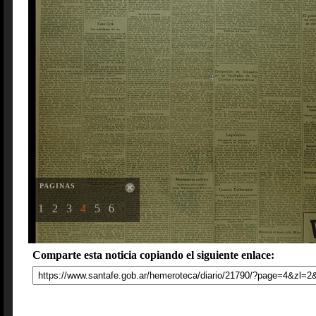
PAGINAS
1
2
3
4
5
6
Comparte esta noticia copiando el siguiente enlace: