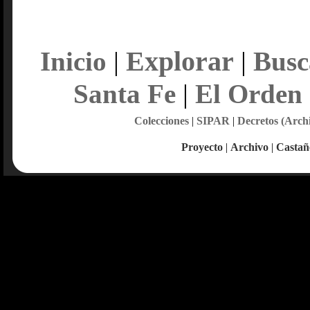
Explorar
Inicio
|
|
Busc
Santa Fe
|
El Orden
Colecciones
|
SIPAR
|
Decretos (Arch
Proyecto
|
Archivo
|
Castañ