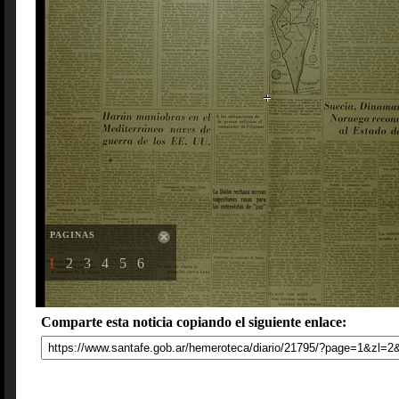
PAGINAS
1
2
3
4
5
6
Comparte esta noticia copiando el siguiente enlace: