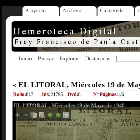
Proyecto
Archivo
Castañeda
Inicio
Buscar
Explorar
Destacadas
«
EL LITORAL, Miércoles 19 de Ma
Rollo:
817
Idx:
21795
Dvd:
8
Nº Páginas:
1/6
EL LITORAL, Miércoles 19 de Mayo de 1948