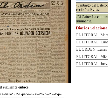
-Santiago del Ester
recibió a Evita.
-El Cairo: La captura
inminente.
Diarios relacion
EL LITORAL, Marte
EL LITORAL, Lunes
EL ORDEN, Lunes 1
EL LITORAL, Miérc
EL LITORAL, Jueve
l siguiente enlace: