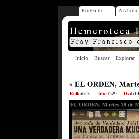
Proyecto
Archivo
Inicio
Buscar
Explorar
«
EL ORDEN, Martes
Rollo:
613
Idx:
5529
Dvd:
10
EL ORDEN, Martes 18 de M