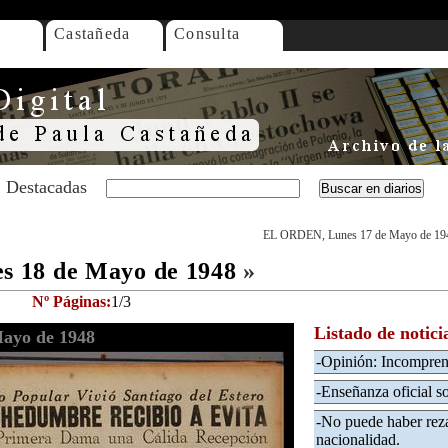
Castañeda
Consulta
Destacadas
EL ORDEN, Lunes 17 de Mayo de 19
 18 de Mayo de 1948
»
Nº Páginas:
1/3
Listado de notici
ayo de 1948
-Opinión: Incompren
-Enseñanza oficial s
-No puede haber reza
nacionalidad.