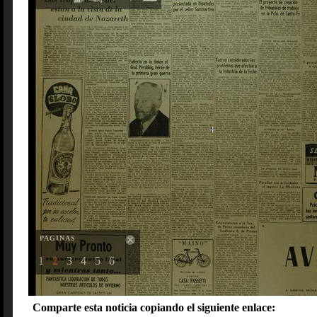
PAGINAS
1
2
3
4
5
6
Comparte esta noticia copiando el siguiente enlace: