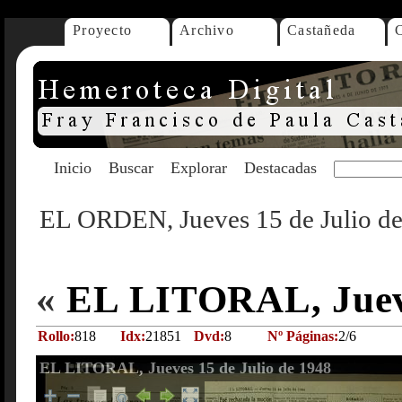
Proyecto
Archivo
Castañeda
Inicio
Buscar
Explorar
Destacadas
EL ORDEN, Jueves 15 de Julio d
«
EL LITORAL, Jueve
Rollo:
818
Idx:
21851
Dvd:
8
Nº Páginas:
2/6
EL LITORAL, Jueves 15 de Julio de 1948