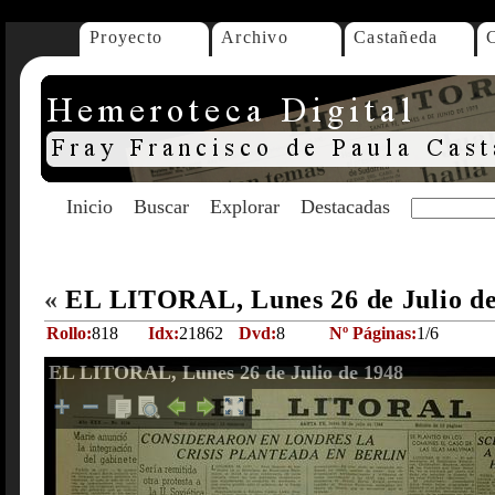
Proyecto
Archivo
Castañeda
Inicio
Buscar
Explorar
Destacadas
«
EL LITORAL, Lunes 26 de Julio d
Rollo:
818
Idx:
21862
Dvd:
8
Nº Páginas:
1/6
EL LITORAL, Lunes 26 de Julio de 1948