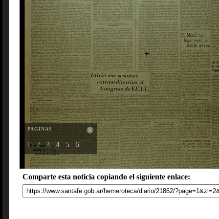
PAGINAS
1
2
3
4
5
6
Comparte esta noticia copiando el siguiente enlace: