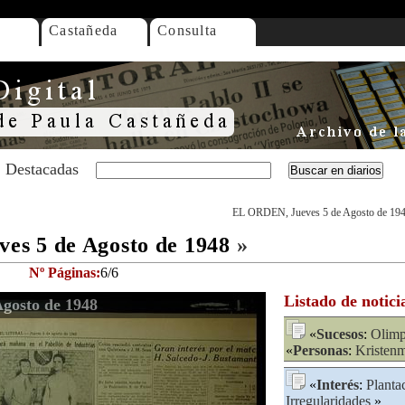
Castañeda
Consulta
Destacadas
EL ORDEN, Jueves 5 de Agosto de 19
s 5 de Agosto de 1948
»
Nº Páginas:
6/6
Listado de notici
gosto de 1948
«
Sucesos
:
Olimp
«
Personas
:
Kristenm
«
Interés
:
Planta
Irregularidades
»