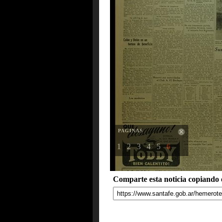
PAGINAS
1
2
3
4
5
6
Comparte esta noticia copiando e