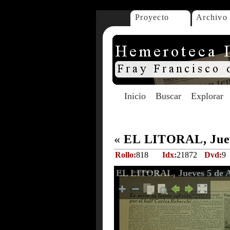
Proyecto
Archivo
Inicio
Buscar
Explorar
«
EL LITORAL, Jueve
Rollo:
818
Idx:
21872
Dvd:
9
EL LITORAL, Jueves 5 de A