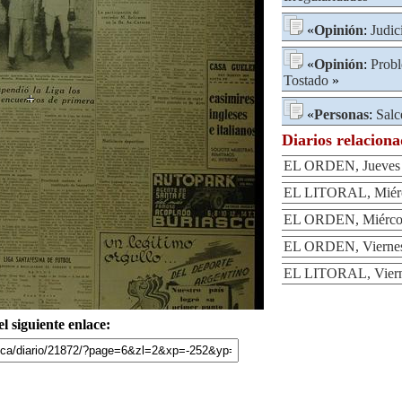
«
Opinión
:
Judic
«
Opinión
:
Prob
Tostado
»
«
Personas
:
Salc
Diarios relacion
EL ORDEN, Jueves 
EL LITORAL, Miérco
EL ORDEN, Miércole
EL ORDEN, Viernes 
EL LITORAL, Vierne
l siguiente enlace: