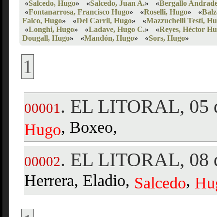
«
Salcedo, Hugo
»
«
Salcedo, Juan A.
»
«
Bergallo Andrad
«
Fontanarrosa, Francisco Hugo
»
«
Roselli, Hugo
»
«
Balz
Falco, Hugo
»
«
Del Carril, Hugo
»
«
Mazzuchelli Testi, H
«
Longhi, Hugo
»
«
Ladave, Hugo C.
»
«
Reyes, Héctor H
Dougall, Hugo
»
«
Mandón, Hugo
»
«
Sors, Hugo
»
1
EL LITORAL, 05 d
.
00001
, Boxeo,
Hugo
EL LITORAL, 08 d
.
00002
Herrera, Eladio,
,
Salcedo
Hu