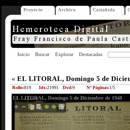
Proyecto
Archivo
Castañeda
Inicio
Buscar
Explorar
Destacadas
«
EL LITORAL, Domingo 5 de Dicie
Rollo:
819
Idx:
21991
Dvd:
9
Nº Páginas:
1/5
EL LITORAL, Domingo 5 de Diciembre de 1948