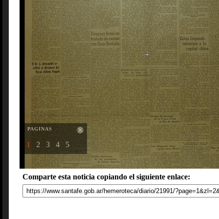
PAGINAS
1
2
3
4
5
Comparte esta noticia copiando el siguiente enlace: