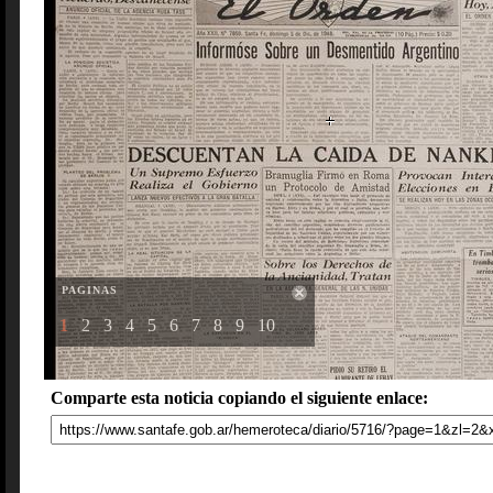
PAGINAS
1
2
3
4
5
6
7
8
9
10
Comparte esta noticia copiando el siguiente enlace: