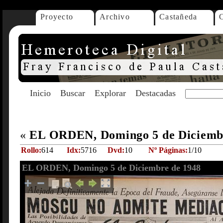
Proyecto
Archivo
Castañeda
Inicio
Buscar
Explorar
Destacadas
«
EL ORDEN, Domingo 5 de Diciemb
Rollo:
614
Idx:
5716
Dvd:
10
Nº Páginas:
1/10
EL ORDEN, Domingo 5 de Diciembre de 1948