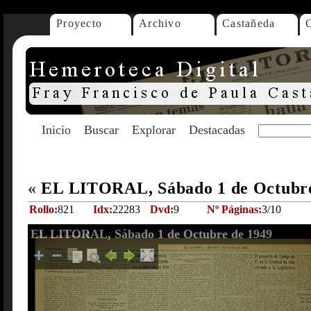
Proyecto
Archivo
Castañeda
Inicio
Buscar
Explorar
Destacadas
«
EL LITORAL, Sábado 1 de Octubr
Rollo:
821
Idx:
22283
Dvd:
9
Nº Páginas:
3/10
EL LITORAL, Sábado 1 de Octubre de 1949