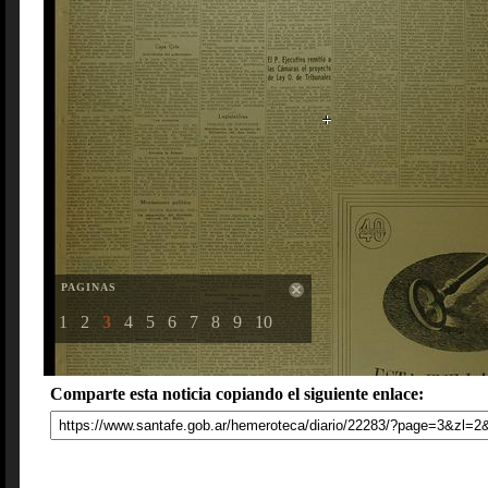
PAGINAS
1
2
3
4
5
6
7
8
9
10
Comparte esta noticia copiando el siguiente enlace: