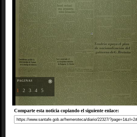
PAGINAS
1
2
3
4
5
Comparte esta noticia copiando el siguiente enlace: