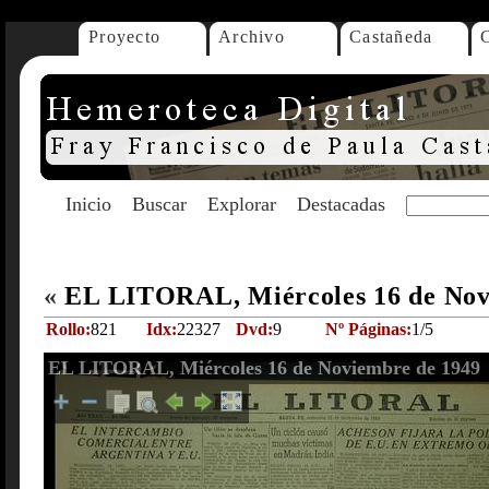
Proyecto
Archivo
Castañeda
Inicio
Buscar
Explorar
Destacadas
«
EL LITORAL, Miércoles 16 de Nov
Rollo:
821
Idx:
22327
Dvd:
9
Nº Páginas:
1/5
EL LITORAL, Miércoles 16 de Noviembre de 1949