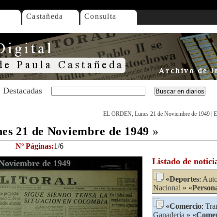
Castañeda
Consulta
Destacadas
EL ORDEN, Lunes 21 de Noviembre de 1949
|
E
s 21 de Noviembre de 1949
»
Nº Páginas:
1/6
Listado de notici
Noviembre de 1949
«
Deportes
:
Auto
Nacional
» «
Person
«
Comercio
:
Tra
Ganadería
» «
Comer