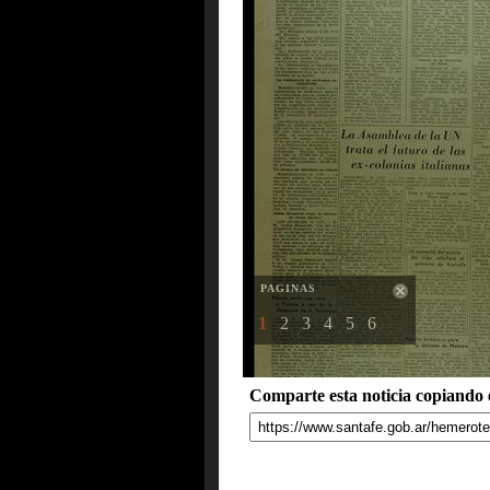
PAGINAS
1
2
3
4
5
6
Comparte esta noticia copiando e