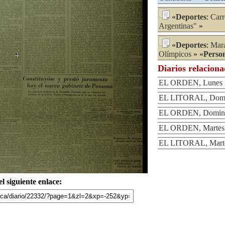
«
Deportes
:
Carr
Argentinas"
»
«
Deportes
:
Mar
Olímpicos
» «
Perso
Diarios relacion
EL ORDEN, Lunes 2
EL LITORAL, Domin
EL ORDEN, Domingo
EL ORDEN, Martes 
EL LITORAL, Marte
l siguiente enlace: