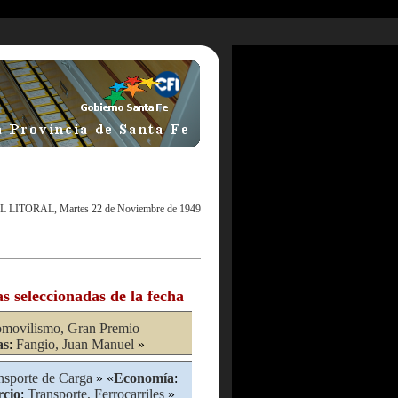
L LITORAL, Martes 22 de Noviembre de 1949
as seleccionadas de la fecha
movilismo, Gran Premio
as
:
Fangio, Juan Manuel
»
nsporte de Carga
» «
Economía
:
cio
:
Transporte, Ferrocarriles
»