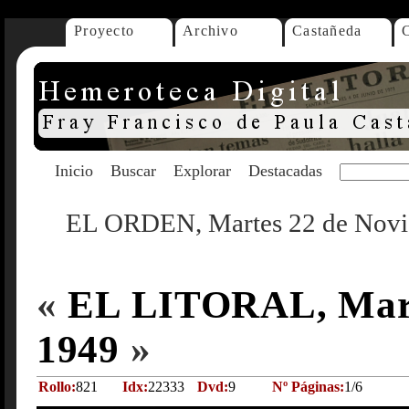
Proyecto
Archivo
Castañeda
Inicio
Buscar
Explorar
Destacadas
EL ORDEN, Martes 22 de Novi
«
EL LITORAL, Marte
1949
»
Rollo:
821
Idx:
22333
Dvd:
9
Nº Páginas:
1/6