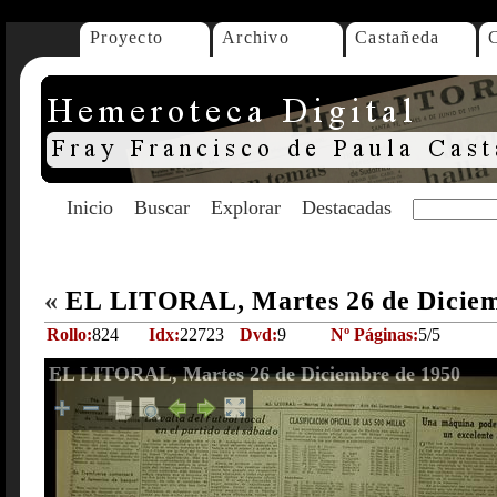
Proyecto
Archivo
Castañeda
Inicio
Buscar
Explorar
Destacadas
«
EL LITORAL, Martes 26 de Diciem
Rollo:
824
Idx:
22723
Dvd:
9
Nº Páginas:
5/5
EL LITORAL, Martes 26 de Diciembre de 1950