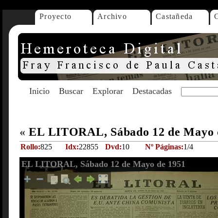
Proyecto
Archivo
Castañeda
Inicio
Buscar
Explorar
Destacadas
«
EL LITORAL, Sábado 12 de Mayo 
Rollo:
825
Idx:
22855
Dvd:
10
Nº Páginas:
1/4
EL LITORAL, Sábado 12 de Mayo de 1951