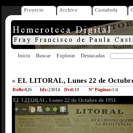
Proyecto
Archivo
Castañeda
Inicio
Buscar
Explorar
Destacadas
«
EL LITORAL, Lunes 22 de Octubr
Rollo:
826
Idx:
23014
Dvd:
10
Nº Páginas:
1/4
EL LITORAL, Lunes 22 de Octubre de 1951