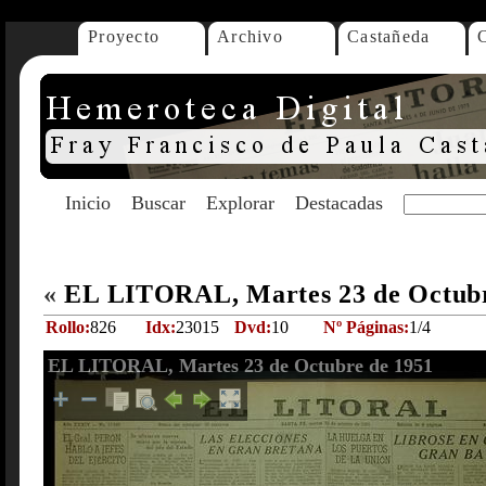
Proyecto
Archivo
Castañeda
Inicio
Buscar
Explorar
Destacadas
«
EL LITORAL, Martes 23 de Octub
Rollo:
826
Idx:
23015
Dvd:
10
Nº Páginas:
1/4
EL LITORAL, Martes 23 de Octubre de 1951