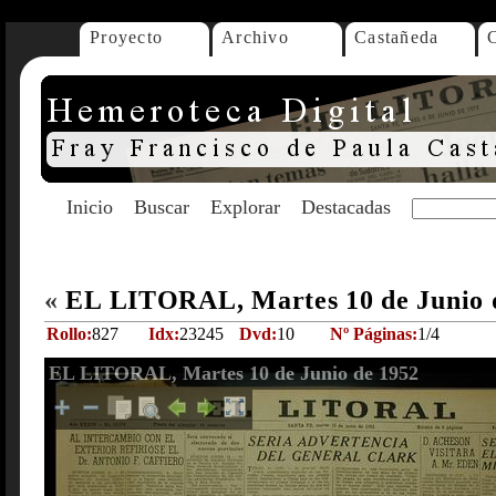
Proyecto
Archivo
Castañeda
Inicio
Buscar
Explorar
Destacadas
«
EL LITORAL, Martes 10 de Junio 
Rollo:
827
Idx:
23245
Dvd:
10
Nº Páginas:
1/4
EL LITORAL, Martes 10 de Junio de 1952