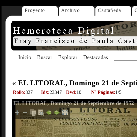
Proyecto
Archivo
Castañeda
Inicio
Buscar
Explorar
Destacadas
«
EL LITORAL, Domingo 21 de Sept
Rollo:
827
Idx:
23347
Dvd:
10
Nº Páginas:
1/5
EL LITORAL, Domingo 21 de Septiembre de 1952