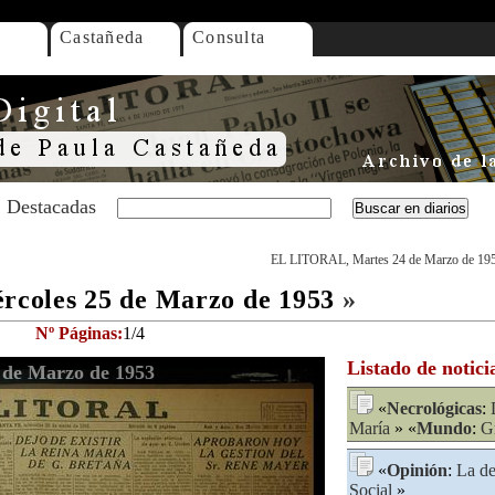
Castañeda
Consulta
Destacadas
EL LITORAL, Martes 24 de Marzo de 19
coles 25 de Marzo de 1953
»
Nº Páginas:
1/4
Listado de notici
de Marzo de 1953
«
Necrológicas
:
María
» «
Mundo
:
G
«
Opinión
:
La de
Social
»