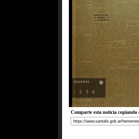
PAGINAS
1
2
3
4
Comparte esta noticia copiando e