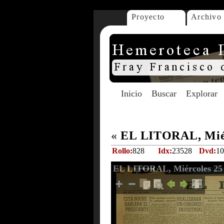
Proyecto
Archivo
Inicio
Buscar
Explorar
«
EL LITORAL, Miér
Rollo:
828
Idx:
23528
Dvd:
10
EL LITORAL, Miércoles 25 