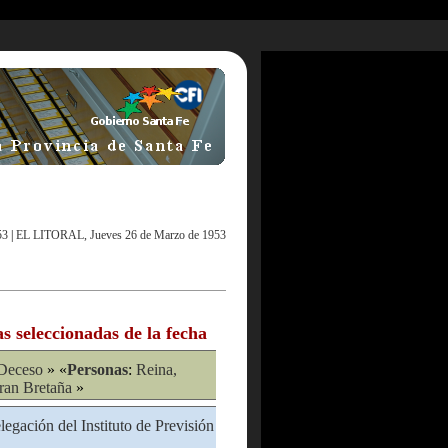
53
|
EL LITORAL, Jueves 26 de Marzo de 1953
as seleccionadas de la fecha
Deceso
» «
Personas
:
Reina,
ran Bretaña
»
legación del Instituto de Previsión