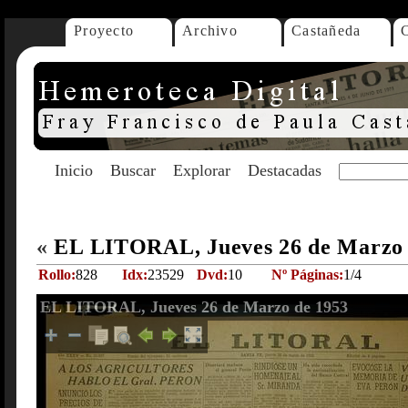
Proyecto
Archivo
Castañeda
Inicio
Buscar
Explorar
Destacadas
«
EL LITORAL, Jueves 26 de Marzo
Rollo:
828
Idx:
23529
Dvd:
10
Nº Páginas:
1/4
EL LITORAL, Jueves 26 de Marzo de 1953