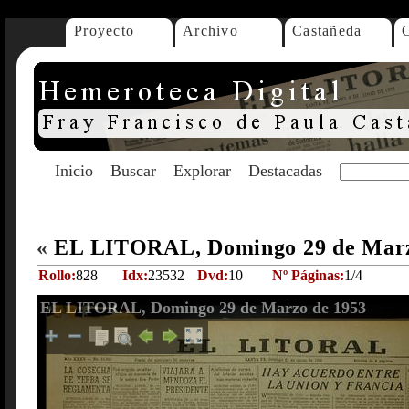
Proyecto
Archivo
Castañeda
Inicio
Buscar
Explorar
Destacadas
«
EL LITORAL, Domingo 29 de Marz
Rollo:
828
Idx:
23532
Dvd:
10
Nº Páginas:
1/4
EL LITORAL, Domingo 29 de Marzo de 1953