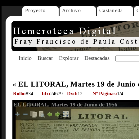
Proyecto
Archivo
Castañeda
Inicio
Buscar
Explorar
Destacadas
«
EL LITORAL, Martes 19 de Junio 
Rollo:
834
Idx:
24679
Dvd:
12
Nº Páginas:
1/4
EL LITORAL, Martes 19 de Junio de 1956