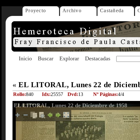
Proyecto
Archivo
Castañeda
Inicio
Buscar
Explorar
Destacadas
«
EL LITORAL, Lunes 22 de Diciemb
Rollo:
840
Idx:
25557
Dvd:
13
Nº Páginas:
4/4
EL LITORAL, Lunes 22 de Diciembre de 1958