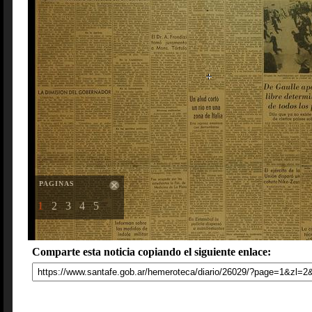
PAGINAS
1
2
3
4
5
Comparte esta noticia copiando el siguiente enlace: