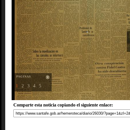
PAGINAS
1
2
3
4
5
Comparte esta noticia copiando el siguiente enlace: