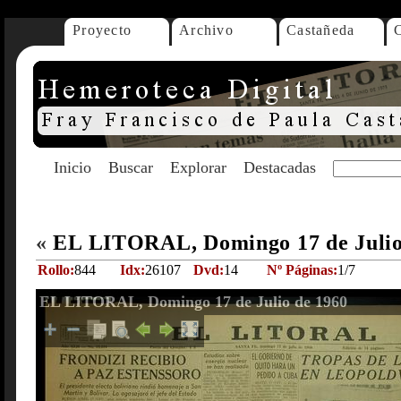
Proyecto
Archivo
Castañeda
Inicio
Buscar
Explorar
Destacadas
«
EL LITORAL, Domingo 17 de Julio
Rollo:
844
Idx:
26107
Dvd:
14
Nº Páginas:
1/7
EL LITORAL, Domingo 17 de Julio de 1960