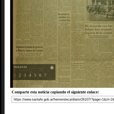
PAGINAS
1
2
3
4
5
6
7
Comparte esta noticia copiando el siguiente enlace: