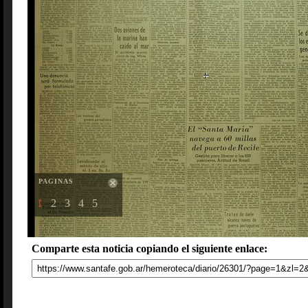
PAGINAS
1
2
3
4
5
Comparte esta noticia copiando el siguiente enlace: