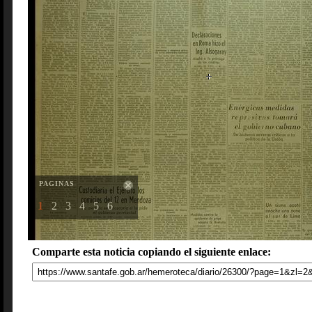
PAGINAS
1
2
3
4
5
6
Comparte esta noticia copiando el siguiente enlace: