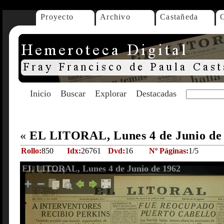
Proyecto
Archivo
Castañeda
Inicio
Buscar
Explorar
Destacadas
«
EL LITORAL, Lunes 4 de Junio de
Rollo:
850
Idx:
26761
Dvd:
16
Nº Páginas:
1/5
EL LITORAL, Lunes 4 de Junio de 1962