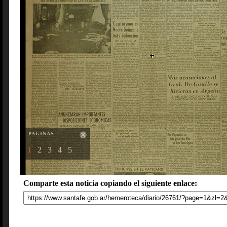
PAGINAS
1
2
3
4
5
Comparte esta noticia copiando el siguiente enlace: