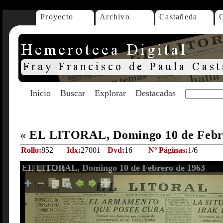
Proyecto
Archivo
Castañeda
Inicio
Buscar
Explorar
Destacadas
«
EL LITORAL, Domingo 10 de Febr
Rollo:
852
Idx:
27001
Dvd:
16
Nº Páginas:
1/6
EL LITORAL, Domingo 10 de Febrero de 1963