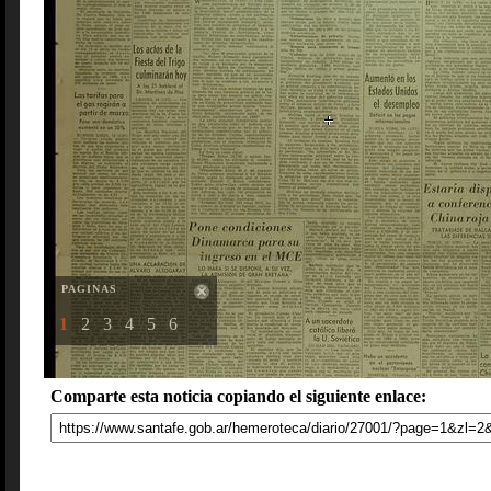
PAGINAS
1
2
3
4
5
6
Comparte esta noticia copiando el siguiente enlace: