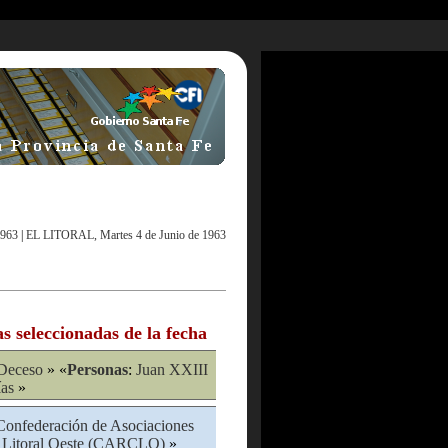
1963
|
EL LITORAL, Martes 4 de Junio de 1963
as seleccionadas de la fecha
Deceso
» «
Personas
:
Juan XXIII
ías
»
Confederación de Asociaciones
y Litoral Oeste (CARCLO)
»