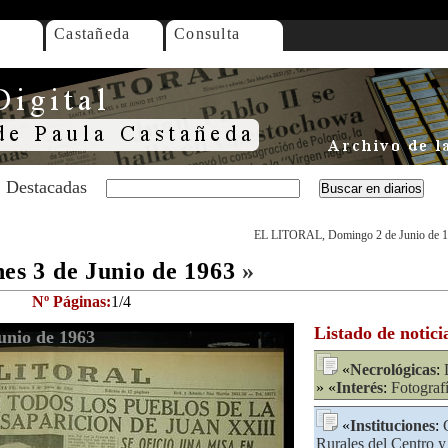
Castañeda
Consulta
Destacadas
EL LITORAL, Domingo 2 de Junio de 
s 3 de Junio de 1963
»
Nº Páginas:
1/4
Listado de notici
nio de 1963
«
Necrológicas
:
» «
Interés
:
Fotograf
«
Instituciones
:
Rurales del Centro 