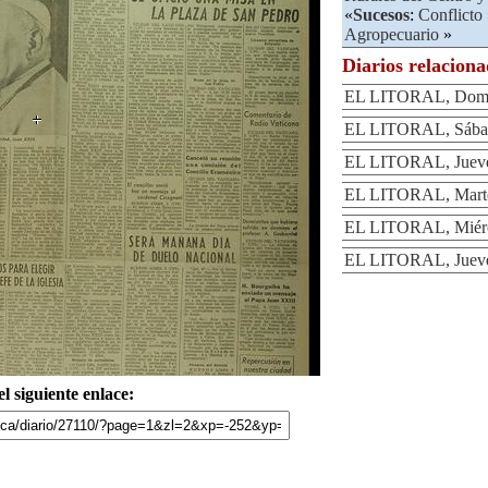
«
Sucesos
:
Conflicto
Agropecuario
»
Diarios relacion
EL LITORAL, Domin
EL LITORAL, Sábad
EL LITORAL, Jueve
EL LITORAL, Martes
EL LITORAL, Miérco
EL LITORAL, Jueves
l siguiente enlace: