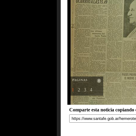
PAGINAS
1
2
3
4
Comparte esta noticia copiando e