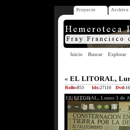
Proyecto
Archivo
Inicio
Buscar
Explorar
«
EL LITORAL, Lune
Rollo:
853
Idx:
27110
Dvd:
16
EL LITORAL, Lunes 3 de Ju