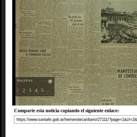
PAGINAS
1
2
3
4
5
Comparte esta noticia copiando el siguiente enlace: