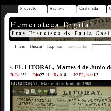
Proyecto
Archivo
Castañeda
Inicio
Buscar
Explorar
Destacadas
«
EL LITORAL, Martes 4 de Junio d
Rollo:
853
Idx:
27111
Dvd:
16
Nº Páginas:
1/5
EL LITORAL, Martes 4 de Junio de 1963