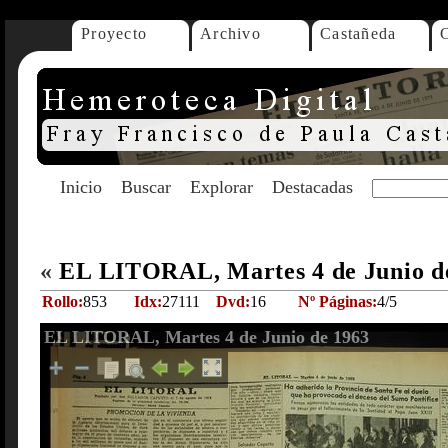
Proyecto
Archivo
Castañeda
Inicio
Buscar
Explorar
Destacadas
«
EL LITORAL, Martes 4 de Junio d
Rollo:
853
Idx:
27111
Dvd:
16
Nº Páginas:
4/5
EL LITORAL, Martes 4 de Junio de 1963