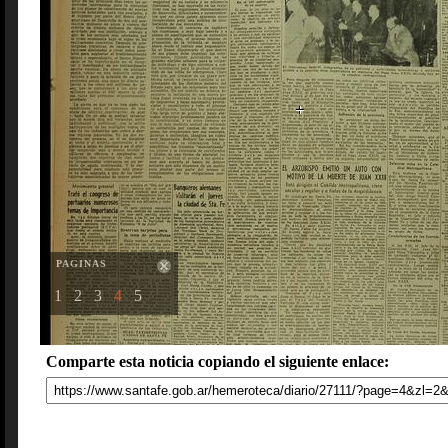
PAGINAS
1
2
3
4
5
Comparte esta noticia copiando el siguiente enlace: