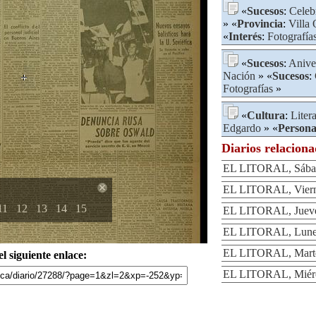
«
Sucesos
:
Celeb
» «
Provincia
:
Villa
«
Interés
:
Fotografía
«
Sucesos
:
Anive
Nación
» «
Sucesos
:
Fotografías
»
«
Cultura
:
Liter
Edgardo
» «
Persona
Diarios relacion
EL LITORAL, Sábad
EL LITORAL, Viern
11
12
13
14
15
EL LITORAL, Jueve
EL LITORAL, Lunes
EL LITORAL, Martes
l siguiente enlace:
EL LITORAL, Miérco