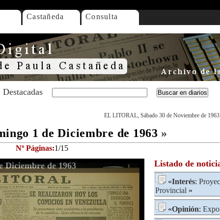
Castañeda
Consulta
Destacadas
EL LITORAL, Sábado 30 de Noviembre de 1963
ngo 1 de Diciembre de 1963
»
Nº Páginas:
1/15
Listado de notici
 Diciembre de 1963
«
Interés
:
Proyec
Provincial
»
«
Opinión
:
Expor