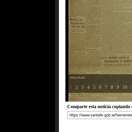
PAGINAS
1
2
3
4
5
6
7
8
9
10
Comparte esta noticia copiando e