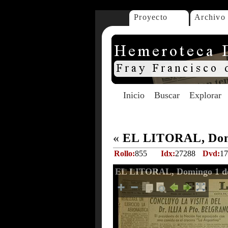
Proyecto
Archivo
Inicio
Buscar
Explorar
«
EL LITORAL, Domi
Rollo:
855
Idx:
27288
Dvd:
17
EL LITORAL, Domingo 1 de