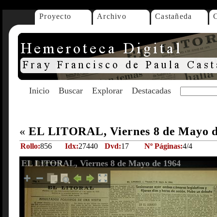
Proyecto
Archivo
Castañeda
Inicio
Buscar
Explorar
Destacadas
«
EL LITORAL, Viernes 8 de Mayo 
Rollo:
856
Idx:
27440
Dvd:
17
Nº Páginas:
4/4
EL LITORAL, Viernes 8 de Mayo de 1964