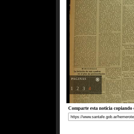
PAGINAS
1
2
3
4
Comparte esta noticia copiando e