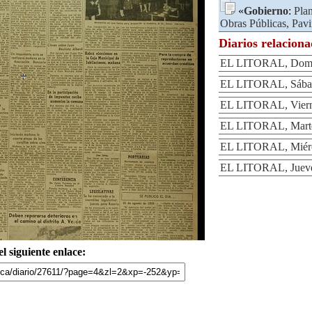
«
Gobierno
:
Pla
Obras Públicas, Pav
Diarios relacion
EL LITORAL, Domin
EL LITORAL, Sábad
EL LITORAL, Vierne
EL LITORAL, Martes
EL LITORAL, Miérco
EL LITORAL, Jueves
l siguiente enlace: