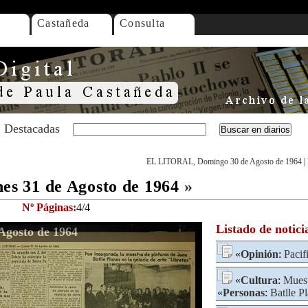
Castañeda
Consulta
Destacadas
EL LITORAL, Domingo 30 de Agosto de 1964
|
s 31 de Agosto de 1964
»
Nº Páginas:
4/4
Listado de notici
gosto de 1964
«
Opinión
:
Pacif
«
Cultura
:
Muest
«
Personas
:
Batlle P