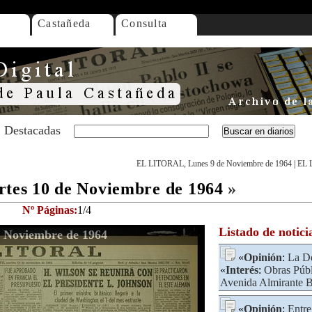
Castañeda
Consulta
Destacadas
EL LITORAL, Lunes 9 de Noviembre de 1964
|
EL 
es 10 de Noviembre de 1964
»
Nº Páginas:
1/4
Listado de notici
 Noviembre de 1964
«
Opinión
:
La De
«
Interés
:
Obras Públ
Avenida Almirante 
«
Opinión
:
Entre