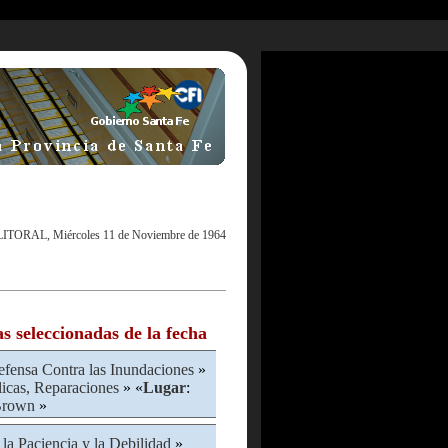
LITORAL, Miércoles 11 de Noviembre de 1964
as seleccionadas de la fecha
fensa Contra las Inundaciones
»
icas, Reparaciones
» «
Lugar
:
Brown
»
 la Paciencia y la Debilidad
»