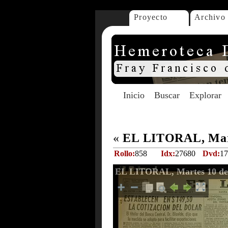
Proyecto
Archivo
Inicio
Buscar
Explorar
«
EL LITORAL, Mart
Rollo:
858
Idx:
27680
Dvd:
17
EL LITORAL, Martes 10 de