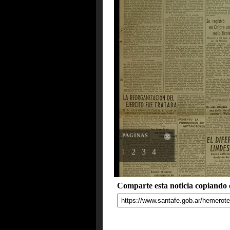
PAGINAS
1
2
3
4
Comparte esta noticia copiando e