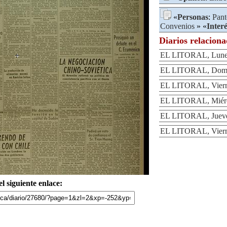
«
Personas
:
Pant
Convenios
» «
Inter
Diarios relacion
EL LITORAL, Lunes
EL LITORAL, Domin
EL LITORAL, Viern
EL LITORAL, Miérc
EL LITORAL, Jueve
EL LITORAL, Viern
l siguiente enlace: