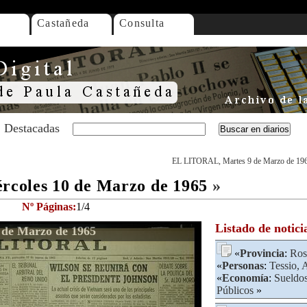
Castañeda
Consulta
Destacadas
EL LITORAL, Martes 9 de Marzo de 19
coles 10 de Marzo de 1965
»
Nº Páginas:
1/4
Listado de notici
de Marzo de 1965
«
Provincia
:
Ros
«
Personas
:
Tessio, 
«
Economía
:
Sueldo
Públicos
»