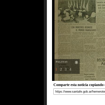
PAGINAS
1
2
3
4
Comparte esta noticia copiando e