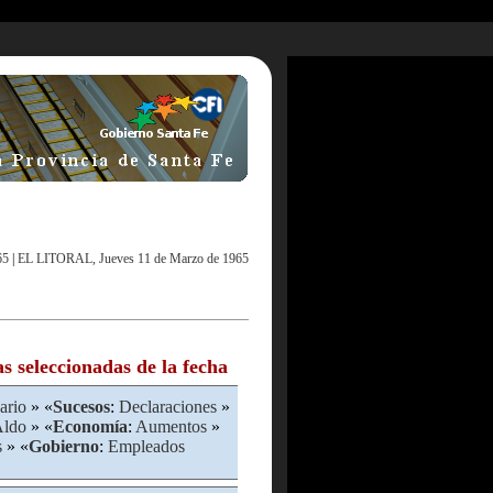
65
|
EL LITORAL, Jueves 11 de Marzo de 1965
as seleccionadas de la fecha
ario
» «
Sucesos
:
Declaraciones
»
Aldo
» «
Economía
:
Aumentos
»
s
» «
Gobierno
:
Empleados