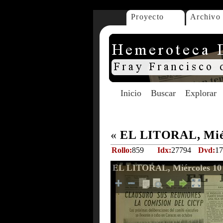
Proyecto
Archivo
Inicio
Buscar
Explorar
«
EL LITORAL, Miér
Rollo:
859
Idx:
27794
Dvd:
17
EL LITORAL, Miércoles 10 