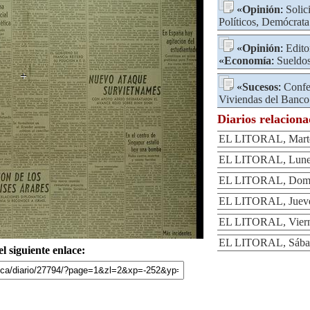
«
Opinión
:
Solic
Políticos, Demócrata
«
Opinión
:
Edito
«
Economía
:
Sueldo
«
Sucesos
:
Confe
Viviendas del Banco
Diarios relacion
EL LITORAL, Marte
EL LITORAL, Lunes
EL LITORAL, Domin
EL LITORAL, Jueve
EL LITORAL, Viern
EL LITORAL, Sábad
l siguiente enlace: