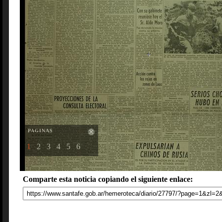
PAGINAS
1
2
3
4
5
6
Comparte esta noticia copiando el siguiente enlace: