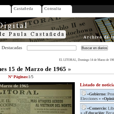
Castañeda
Consulta
Destacadas
EL LITORAL, Domingo 14 de Marzo de 19
s 15 de Marzo de 1965
»
Nº Páginas:
1/5
Listado de notici
Marzo de 1965
«
Gobierno
:
Pro
Elecciones
» «
Opini
«
Comercio
:
Lib
» «
Educación
:
Beca