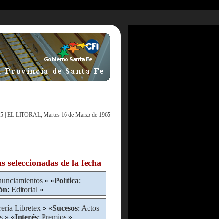
65
|
EL LITORAL, Martes 16 de Marzo de 1965
as seleccionadas de la fecha
nunciamientos
» «
Política
:
ón
:
Editorial
»
rería Libretex
» «
Sucesos
:
Actos
s
» «
Interés
:
Premios
»