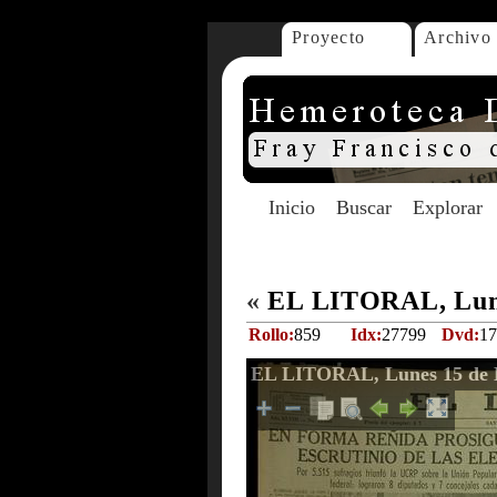
Proyecto
Archivo
Inicio
Buscar
Explorar
«
EL LITORAL, Lune
Rollo:
859
Idx:
27799
Dvd:
17
EL LITORAL, Lunes 15 de 