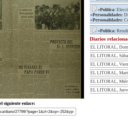
«
Política
:
Elecc
«
Personalidades
:
Di
«
Personalidades
:
Co
«
Política
:
Result
Diarios relacion
EL LITORAL, Domin
EL LITORAL, Sábad
EL LITORAL, Viern
EL LITORAL, Marte
EL LITORAL, Miérc
EL LITORAL, Jueve
l siguiente enlace: