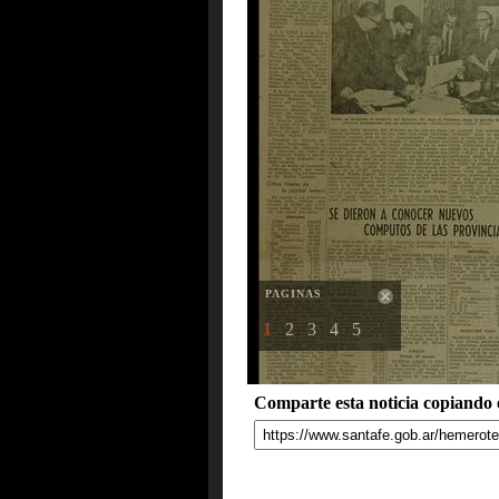
PAGINAS
1
2
3
4
5
Comparte esta noticia copiando e