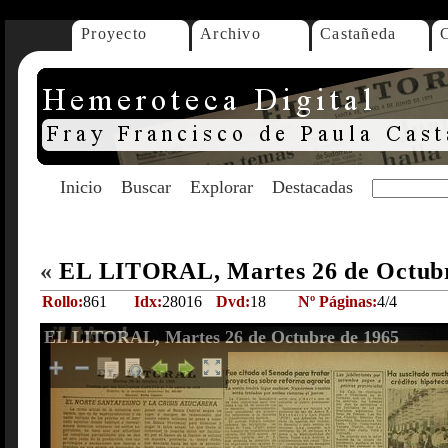
Proyecto
Archivo
Castañeda
Inicio
Buscar
Explorar
Destacadas
«
EL LITORAL, Martes 26 de Octub
Rollo:
861
Idx:
28016
Dvd:
18
Nº Páginas:
4/4
EL LITORAL, Martes 26 de Octubre de 1965