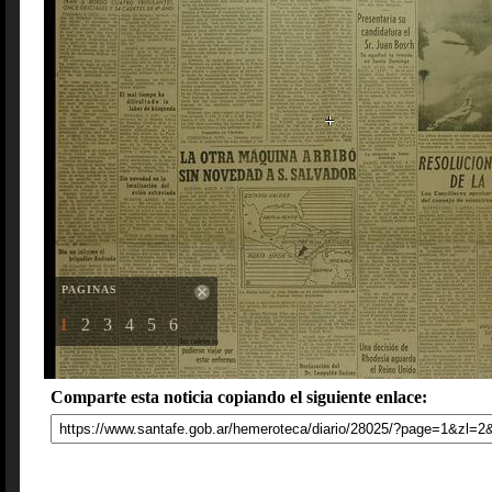
PAGINAS
1
2
3
4
5
6
Comparte esta noticia copiando el siguiente enlace: