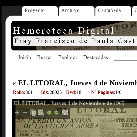
Proyecto
Archivo
Castañeda
Inicio
Buscar
Explorar
Destacadas
«
EL LITORAL, Jueves 4 de Noviemb
Rollo:
861
Idx:
28025
Dvd:
18
Nº Páginas:
1/6
EL LITORAL, Jueves 4 de Noviembre de 1965