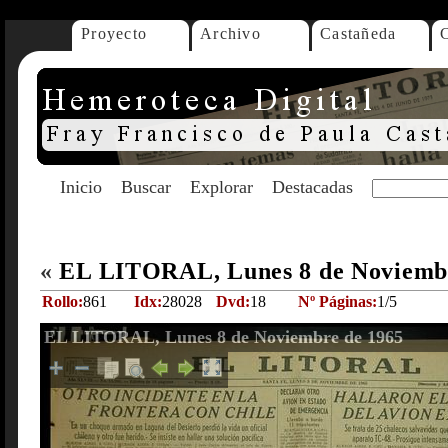
Proyecto
Archivo
Castañeda
Inicio
Buscar
Explorar
Destacadas
«
EL LITORAL, Lunes 8 de Noviemb
Rollo:
861
Idx:
28028
Dvd:
18
Nº Páginas:
1/5
EL LITORAL, Lunes 8 de Noviembre de 1965