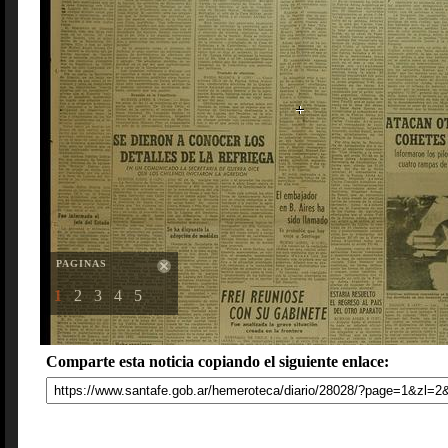
PAGINAS
1
2
3
4
5
Comparte esta noticia copiando el siguiente enlace: