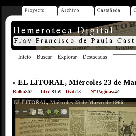
Proyecto
Archivo
Castañeda
Inicio
Buscar
Explorar
Destacadas
«
EL LITORAL, Miércoles 23 de Ma
Rollo:
862
Idx:
28159
Dvd:
18
Nº Páginas:
4/5
EL LITORAL, Miércoles 23 de Marzo de 1966