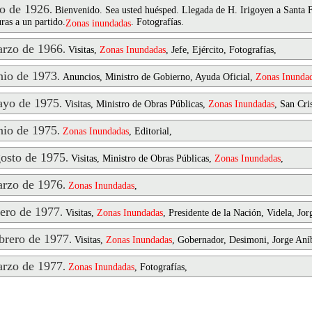
o de 1926
.
Bienvenido. Sea usted huésped. Llegada de H. Irigoyen a Santa F
ras a un partido.
. Fotografías.
Zonas
inundadas
rzo de 1966
.
Visitas,
Zonas
Inundadas
, Jefe, Ejército, Fotografías,
io de 1973
.
Anuncios, Ministro de Gobierno, Ayuda Oficial,
Zonas
Inunda
yo de 1975
.
Visitas, Ministro de Obras Públicas,
Zonas
Inundadas
, San Cri
io de 1975
.
Zonas
Inundadas
, Editorial,
osto de 1975
.
Visitas, Ministro de Obras Públicas,
Zonas
Inundadas
,
rzo de 1976
.
Zonas
Inundadas
,
ero de 1977
.
Visitas,
Zonas
Inundadas
, Presidente de la Nación, Videla, Jor
rero de 1977
.
Visitas,
Zonas
Inundadas
, Gobernador, Desimoni, Jorge Aníb
rzo de 1977
.
Zonas
Inundadas
, Fotografías,