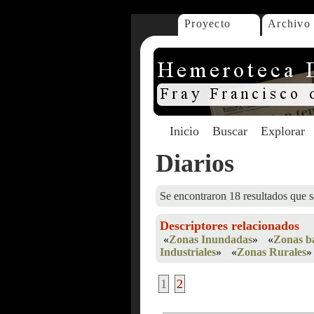
Proyecto
Archivo
Inicio
Buscar
Explorar
Diarios
Se encontraron 18 resultados que s
Descriptores relacionados
«
Zonas Inundadas
»
«
Zonas b
Industriales
»
«
Zonas Rurales
»
1
2