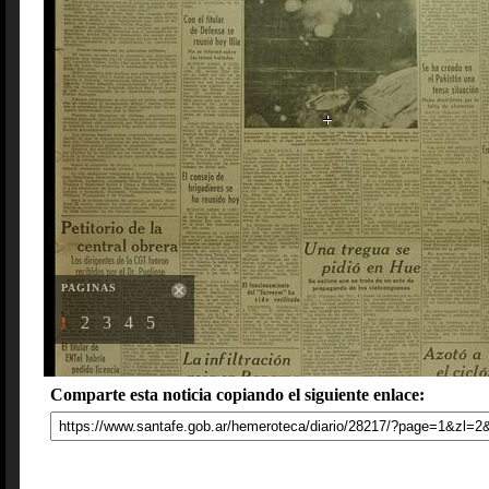
PAGINAS
1
2
3
4
5
Comparte esta noticia copiando el siguiente enlace: