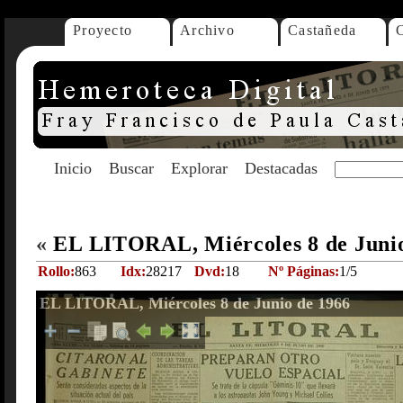
Proyecto
Archivo
Castañeda
Inicio
Buscar
Explorar
Destacadas
«
EL LITORAL, Miércoles 8 de Juni
Rollo:
863
Idx:
28217
Dvd:
18
Nº Páginas:
1/5
EL LITORAL, Miércoles 8 de Junio de 1966