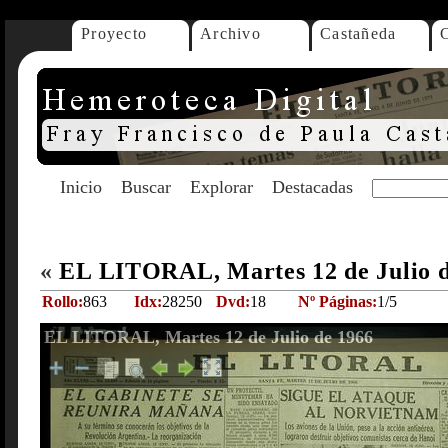
Proyecto
Archivo
Castañeda
Inicio
Buscar
Explorar
Destacadas
«
EL LITORAL, Martes 12 de Julio 
Rollo:
863
Idx:
28250
Dvd:
18
Nº Páginas:
1/5
EL LITORAL, Martes 12 de Julio de 1966