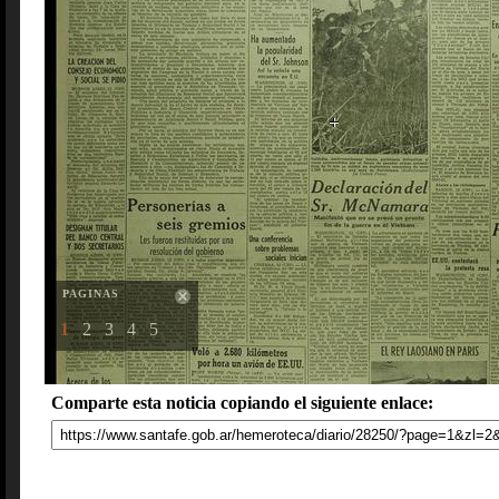
PAGINAS
1
2
3
4
5
Comparte esta noticia copiando el siguiente enlace: